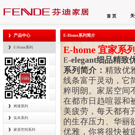
关
首 页
产品中心
E-Home系列简介
E-home
宜家系
E-Home系列
E-
elegant
细品精致
U-Home系列
系列简介：
精致优
F-Home系列
线条富于灵动，它
精品柜系列
粹明朗。
家居空间
整体板系列
在都市日趋喧嚣和
烤漆系列
美疲劳，每天都有
实木系列
的生存压力、华丽
优雅，你将很快被
家居空间系列