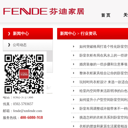
关
首 页
新闻中心
新闻中心 > 行业资讯
公司动态
如何突破格局打造个性化卧室空
卧室衣柜布局在风水上的一些讲
行业资讯
婚房装修的一些步骤和注意事项
各地动态
整体衣柜家具组合让你的卧室空
玩转时尚衣柜设计 来选一款适
给室内空间带来活跃明净的白色
电话：0592-5727388
如何提升小户型空间卧室空间利
传真：0592-5793657
卧室布局调整或许能带来不一样
邮箱：fende@xmfende.com
400-6080-918
挑选怎样的衣柜关系到卧室空间
服务热线：
衣柜的摆放和家居生活紧密相连