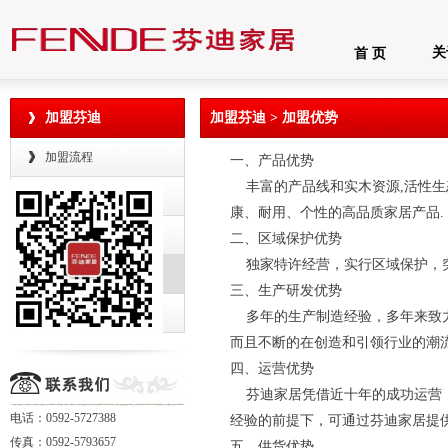
关
首 页
加盟芬迪
加盟芬迪 > 加盟优势
加盟流程
一、产品优势
丰富的产品线和实木资源,活性生
加盟资讯
康、耐用、个性的高品质家居产品.
加盟申请
二、区域保护优势
独家特许经营，实行区域保护，突
加盟优势
三、生产研发优势
营销网络
多年的生产制造经验，多年来致力
而且不断的在创造和引领行业的潮
四、运营优势
芬迪家居凭借近十年的成功运营，
电话：0592-5727388
经验的前提下，可通过芬迪家居提
传真：0592-5793657
五、供货优势