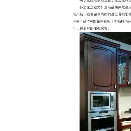
除了这些活动还设置了砸金蛋抽
芬迪家居致力打造高品质家居生
展产品，随着销售网络的健全各加盟
环保产品”“中国整体衣柜十大品牌”
可，并更好的服务顾客。