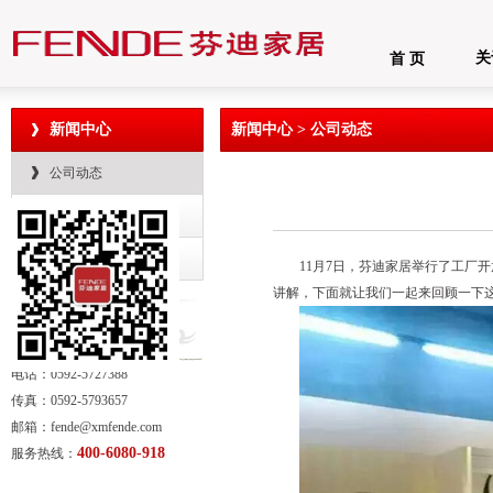
关
首 页
新闻中心
新闻中心 > 公司动态
公司动态
行业资讯
各地动态
11月7日，芬迪家居举行了工厂
讲解，下面就让我们一起来回顾一下
电话：0592-5727388
传真：0592-5793657
邮箱：fende@xmfende.com
400-6080-918
服务热线：