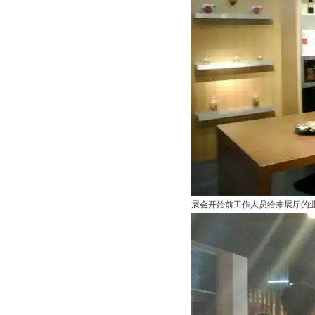
展会开始前工作人员给来展厅的