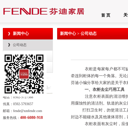
关
首 页
新闻中心
新闻中心 > 公司动态
公司动态
行业资讯
各地动态
衣柜是每家每户都不可
牵连到柜体的每一个角落。无论
芬迪小编分享给大家的是关于衣
一、衣柜去尘巧用工具
注意衣柜表面的清洁维
电话：0592-5727388
用腐蚀性的清洁剂。轨道的灰尘
传真：0592-5793657
打扫卫生时，勿使清洁工
邮箱：fende@xmfende.com
封边不能碰水及其他液体溶剂，
400-6080-918
服务热线：
衣柜表面有灰尘时，应