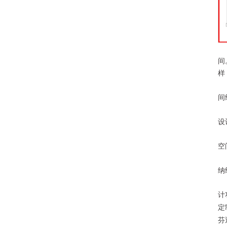
间
样
间
设
空
纳
计
定
芬迪