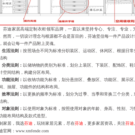
芬迪家居高端定制衣柜领军品牌，一直以来坚持专心、专注、专业，
。然而，一切设计理念与根源都不会是盲目的，芬迪坚信每一件产品设计
，就会让每一件产品附上灵魂。
生活法则：
按照场合不同为标准分职装区、运动区、休闲区、根据日常
结构
分类法则：
以储纳物的类别为标准，划分上装区、下装区、配饰区、鞋
计空间结构，构建分区布局。
功能法则：
以收纳功能为标准，划分悬挂区、叠放区、功能区、展示区
间、抽屉、功能件的结构和布局。
效率法则：
以更换的频率为标准，划分为过季、当季和常换三个分类，
结构。
对象法则：
以使用对象为标准，按照使用对象的年龄、身高、性别、习
功能布局结构及款式造型。
制家居，我选
芬迪
，
玩转家居元素，尽在
芬迪
，更多家居资讯，关注
芬迪
官网：www.xmfende.com